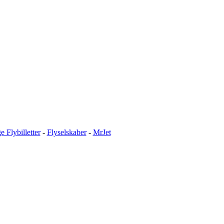
ge Flybilletter
-
Flyselskaber
-
MrJet