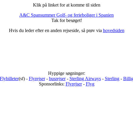
Klik på linket for at komme til siden
A&C Spansummer Golf- og ferieboliger i Spanien
Tak for besøget!
Hvis du leder efter en anden rejseside, så prøv via
hovedsiden
Hyppige søgninger:
Flybilleter
(sf) -
Flyrejser
-
busrejser
-
Sterling Airways
-
Sterling
-
Billi
Sponsorlinks:
Flyrejser
-
Flyg