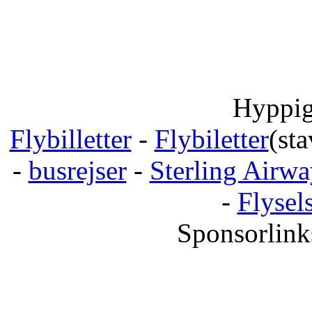
Hyppig
Flybilletter
-
Flybiletter
(sta
-
busrejser
-
Sterling Airwa
-
Flysel
Sponsorlink