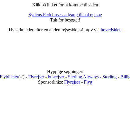
Klik på linket for at komme til siden
Sydens Feriehuse - adgang til sol og sne
Tak for besøget!
Hvis du leder efter en anden rejseside, så prøv via
hovedsiden
Hyppige søgninger:
Flybilleter
(sf) -
Flyrejser
-
busrejser
-
Sterling Airways
-
Sterling
-
Billi
Sponsorlinks:
Flyrejser
-
Flyg