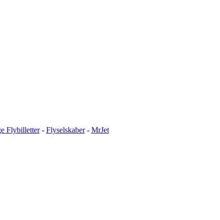
ge Flybilletter
-
Flyselskaber
-
MrJet