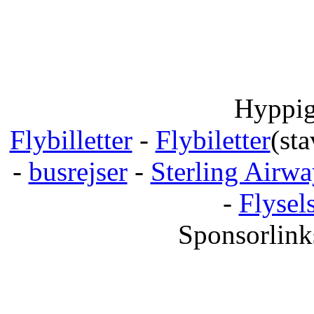
Hyppig
Flybilletter
-
Flybiletter
(sta
-
busrejser
-
Sterling Airwa
-
Flysel
Sponsorlink