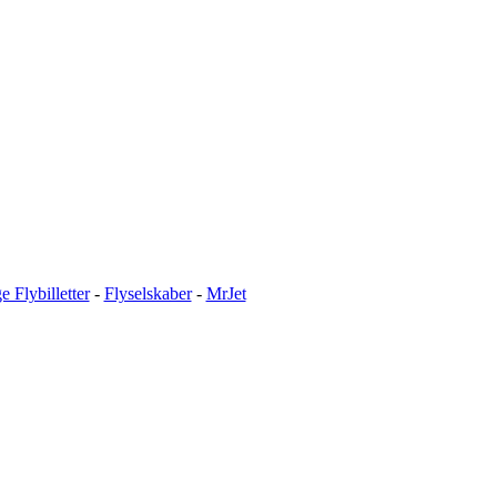
ge Flybilletter
-
Flyselskaber
-
MrJet