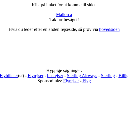
Klik på linket for at komme til siden
Mallorca
Tak for besøget!
Hvis du leder efter en anden rejseside, så prøv via
hovedsiden
Hyppige søgninger:
Flybilleter
(sf) -
Flyrejser
-
busrejser
-
Sterling Airways
-
Sterling
-
Billi
Sponsorlinks:
Flyrejser
-
Flyg