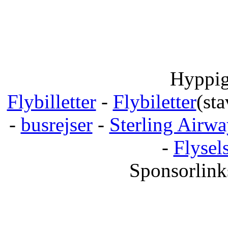
Hyppig
Flybilletter
-
Flybiletter
(sta
-
busrejser
-
Sterling Airwa
-
Flysel
Sponsorlink