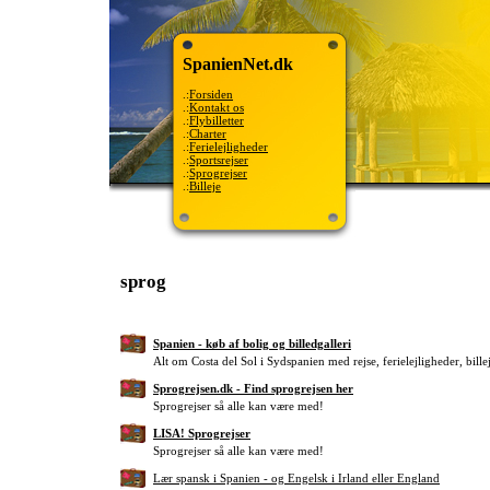
SpanienNet.dk
.:
Forsiden
.:
Kontakt os
.:
Flybilletter
.:
Charter
.:
Ferielejligheder
.:
Sportsrejser
.:
Sprogrejser
.:
Billeje
sprog
Spanien - køb af bolig og billedgalleri
Alt om Costa del Sol i Sydspanien med rejse, ferielejligheder, bille
Sprogrejsen.dk - Find sprogrejsen her
Sprogrejser så alle kan være med!
LISA! Sprogrejser
Sprogrejser så alle kan være med!
Lær spansk i Spanien - og Engelsk i Irland eller England