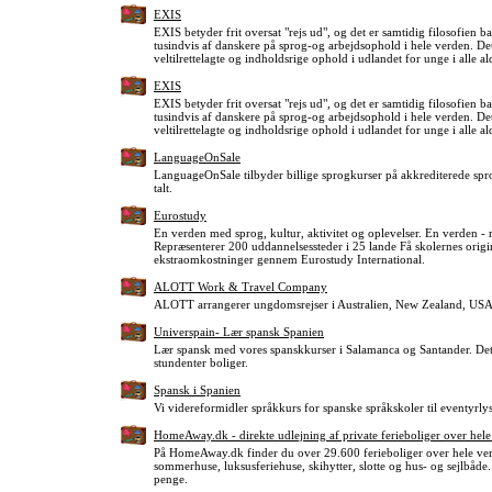
EXIS
EXIS betyder frit oversat "rejs ud", og det er samtidig filosofien
tusindvis af danskere på sprog-og arbejdsophold i hele verden. Det
veltilrettelagte og indholdsrige ophold i udlandet for unge i alle al
EXIS
EXIS betyder frit oversat "rejs ud", og det er samtidig filosofien
tusindvis af danskere på sprog-og arbejdsophold i hele verden. Det
veltilrettelagte og indholdsrige ophold i udlandet for unge i alle al
LanguageOnSale
LanguageOnSale tilbyder billige sprogkurser på akkrediterede spro
talt.
Eurostudy
En verden med sprog, kultur, aktivitet og oplevelser. En verden -
Repræsenterer 200 uddannelsessteder i 25 lande Få skolernes origin
ekstraomkostninger gennem Eurostudy International.
ALOTT Work & Travel Company
ALOTT arrangerer ungdomsrejser i Australien, New Zealand, USA
Universpain- Lær spansk Spanien
Lær spansk med vores spanskkurser i Salamanca og Santander. Det e
stundenter boliger.
Spansk i Spanien
Vi videreformidler språkkurs for spanske språkskoler til eventyrly
HomeAway.dk - direkte udlejning af private ferieboliger over hel
På HomeAway.dk finder du over 29.600 ferieboliger over hele ver
sommerhuse, luksusferiehuse, skihytter, slotte og hus- og sejlbåde
penge.