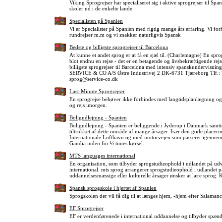
Viking Sprogrejser har specialiseret sig i aktive sprogrejser til Sp
skoler ud i de enkelte lande
Specialisten på Spanien
Vi er Specialister på Spanien med rigtig mange års erfaring. Vi fo
rundrejser m.m og vi snakker naturligvis Spansk
Bedste og billigste sprogrejser til Barcelona
At kunne et andet sprog er at få en sjæl til. (Charlemagne) En spro
blot endnu en rejse - det er en betagende og livsbekræftigende rejs
billigste sprogrejser til Barcelona med intensiv spanskundervisning
SERVICE & CO A/S Østre Industrivej 2 DK-6731 Tjæreborg Tlf.: 
sprog@service-co.dk
Last-Minute Sprogrejser
En sprogrejse behøver ikke forbindes med langtidsplanlægning og h
og rejs imorgen.
Boligudlejning - Spanien
Boligudlejning - Spanien er beliggende i Jyderup i Danmark samti
tiltrukket af dette område af mange årsager. Især den gode placering 
Internationale Lufthavn og med motorvejen som passerer igennem 
Gandia inden for ½ times kørsel.
MTS languages international
En organisation, som tilbyder sprogstudieophold i udlandet på udva
international. mts sprog arrangerer sprogstudieophold i udlandet på
uddannelsesmæssige eller kulturelle årsager ønsker at lære sprog. 
Spansk sprogskole i hjertet af Spanien
Sprogskolen der vil få dig til at længes hjem, -hjem efter Salamanc
EF Sprogrejser
EF er verdenførenede i international uddannelse og tilbyder sp